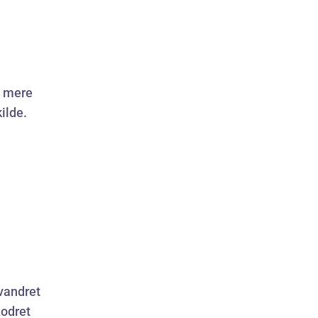
e mere
kilde.
vandret
Lodret