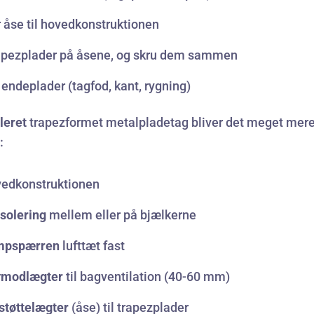
 åse til hovedkonstruktionen
apezplader på åsene, og skru dem sammen
endeplader (tagfod, kant, rygning)
leret
trapezformet metalpladetag bliver det meget mer
:
vedkonstruktionen
isolering
mellem eller på bjælkerne
mpspærren
lufttæt fast
r
modlægter
til bagventilation (40-60 mm)
støttelægter
(åse) til trapezplader