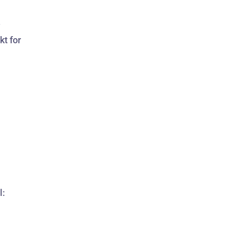
r
kt for
l: