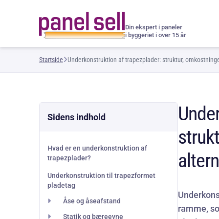
Din ekspert i paneler
i byggeriet i over 15 år
Startside
Underkonstruktion af trapezplader: struktur, omkostninge
Under
Sidens indhold
struk
Hvad er en underkonstruktion af
altern
trapezplader?
Underkonstruktion til trapezformet
pladetag
Underkons
Åse og åseafstand
ramme, so
Statik og bæreevne