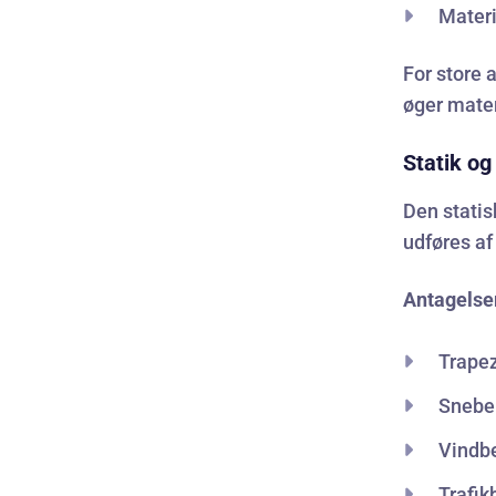
Materi
For store 
øger mate
Statik o
Den statis
udføres af
Antagelse
Trapez
Snebel
Vindbe
Trafik