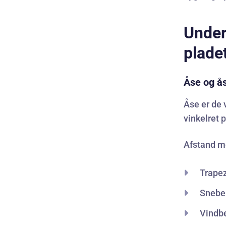
Under
plade
Åse og å
Åse er de 
vinkelret 
Afstand m
Trapez
Snebel
Vindb