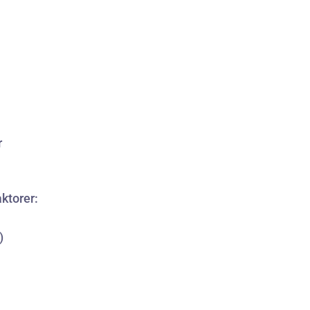
r
ktorer:
)