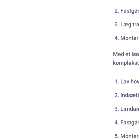
Fastgør
Læg tr
Monter 
Med et
iso
komplekst
Lav ho
Indsæt
Lim
da
Fastgø
Monter