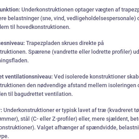
unktion:
Underkonstruktionen optager vægten af trapez
ere belastninger (sne, vind, vedligeholdelsespersonale) 
dem til hovedkonstruktionen.
sesniveau:
Trapezpladen skrues direkte på
ruktionen. Spærene (vandrette eller lodrette profiler) u
ningsfladen.
t ventilationsniveau:
Ved isolerede konstruktioner skab
truktionen den nødvendige afstand mellem isoleringen 
en til bagudrettet ventilation.
:
Underkonstruktioner er typisk lavet af træ (kvadreret 
ømmer), stål (C- eller Z-profiler) eller, mere sjældent, bet
nstruktioner). Valget afhænger af spændvidde, belastn
ype.