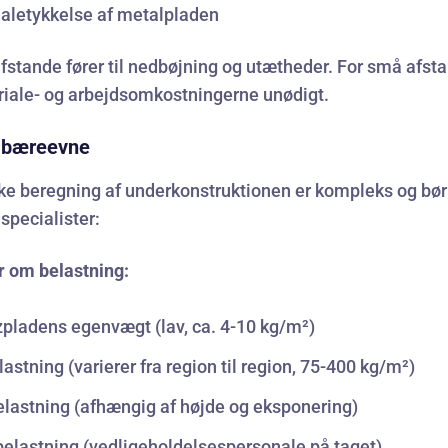
aletykkelse af metalpladen
afstande fører til nedbøjning og utætheder. For små afst
riale- og arbejdsomkostningerne unødigt.
g bæreevne
ke beregning af underkonstruktionen er kompleks og bør
 specialister:
r om belastning:
pladens egenvægt (lav, ca. 4-10 kg/m²)
astning (varierer fra region til region, 75-400 kg/m²)
lastning (afhængig af højde og eksponering)
belastning (vedligeholdelsespersonale på taget)