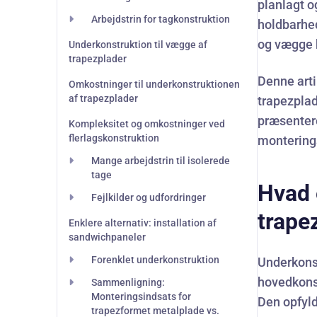
planlagt o
Arbejdstrin for tagkonstruktion
holdbarhe
og vægge 
Underkonstruktion til vægge af
trapezplader
Denne arti
Omkostninger til underkonstruktionen
af trapezplader
trapezpla
præsentere
Kompleksitet og omkostninger ved
flerlagskonstruktion
monterings
Mange arbejdstrin til isolerede
tage
Hvad 
Fejlkilder og udfordringer
trape
Enklere alternativ: installation af
sandwichpaneler
Forenklet underkonstruktion
Underkons
hovedkonst
Sammenligning:
Monteringsindsats for
Den opfyld
trapezformet metalplade vs.