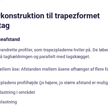
konstruktion til trapezformet
tag
seafstand
vandrette profiler, som trapezpladerne hviler på. De løbe
på taghældningen og parallelt med tagskægget.
ellem åse
:
Afstanden mellem åsene afhænger af flere fa
pladens profilhøjde (jo højere, jo større afstand er mulig
astning i området
elastning