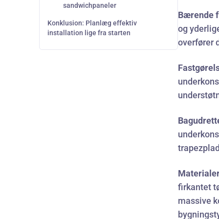
sandwichpaneler
Bærende f
Konklusion: Planlæg effektiv
og yderlig
installation lige fra starten
overfører 
Fastgørel
underkonst
understøt
Bagudrette
underkons
trapezplad
Materialer
firkantet t
massive ko
bygningst