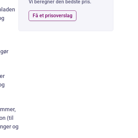
Vi beregner den bedste pris.
pladen
Få et prisoverslag
og
dgør
er
og
tømmer,
on (til
inger og