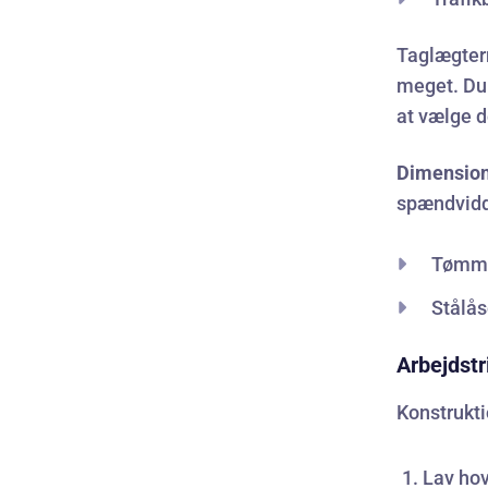
Taglægtern
meget. Du
at vælge d
Dimension
spændvidd
Tømme
Stålås
Arbejdstr
Konstrukti
Lav hov