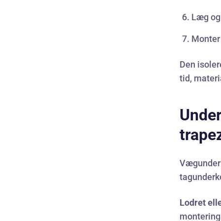
Læg og 
Monter
Den isole
tid, materi
Under
trape
Vægunderk
tagunderko
Lodret ell
montering 