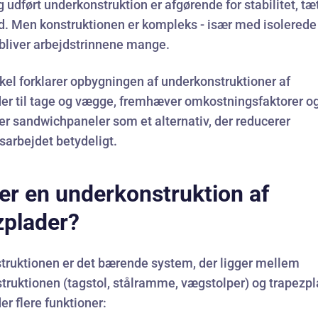
g udført underkonstruktion er afgørende for stabilitet, t
d. Men konstruktionen er kompleks - især med isolerede
bliver arbejdstrinnene mange.
kel forklarer opbygningen af underkonstruktioner af
der til tage og vægge, fremhæver omkostningsfaktorer o
r sandwichpaneler som et alternativ, der reducerer
arbejdet betydeligt.
er en underkonstruktion af
zplader?
truktionen er det bærende system, der ligger mellem
ruktionen (tagstol, stålramme, vægstolper) og trapezp
er flere funktioner: