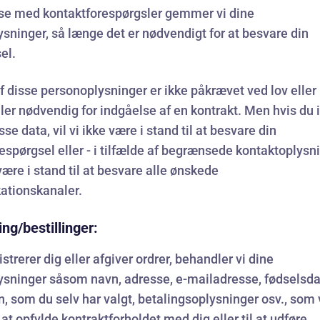
lse med kontaktforespørgsler gemmer vi dine
sninger, så længe det er nødvendigt for at besvare din
el.
f disse personoplysninger er ikke påkrævet ved lov eller
ller nødvendig for indgåelse af en kontrakt. Men hvis du 
sse data, vil vi ikke være i stand til at besvare din
espørgsel eller - i tilfælde af begrænsede kontaktoplysni
 være i stand til at besvare alle ønskede
tionskanaler.
ing/bestillinger:
strerer dig eller afgiver ordrer, behandler vi dine
ysninger såsom navn, adresse, e-mailadresse, fødselsda
, som du selv har valgt, betalingsoplysninger osv., som 
l at opfylde kontraktforholdet med dig eller til at udføre