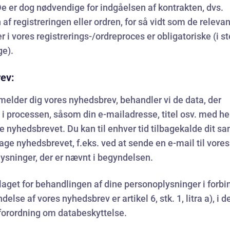
De er dog nødvendige for indgåelsen af kontrakten, dvs.
 af registreringen eller ordren, for så vidt som de releva
r i vores registrerings-/ordreproces er obligatoriske (i st
ge).
ev:
lmelder dig vores nyhedsbrev, behandler vi de data, der
i processen, såsom din e-mailadresse, titel osv. med he
e nyhedsbrevet. Du kan til enhver tid tilbagekalde dit s
tage nyhedsbrevet, f.eks. ved at sende en e-mail til vores
ysninger, der er nævnt i begyndelsen.
aget for behandlingen af dine personoplysninger i forbi
lse af vores nyhedsbrev er artikel 6, stk. 1, litra a), i d
forordning om databeskyttelse.