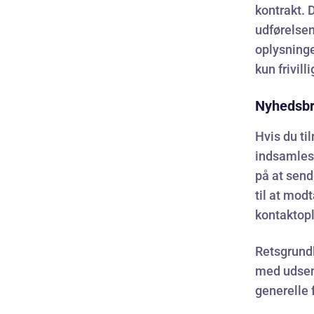
kontrakt. 
udførelsen
oplysninge
kun frivilli
Nyhedsbr
Hvis du ti
indsamles 
på at send
til at mod
kontaktopl
Retsgrundl
med udsende
generelle 