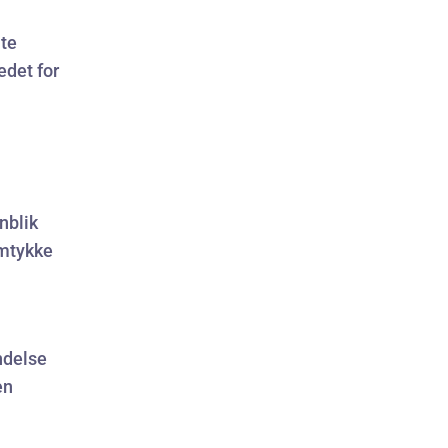
nte
edet for
nblik
amtykke
ndelse
en