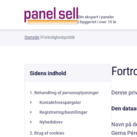
Din ekspert i paneler
i byggeriet i over 15 år
Startside
Fortrolighedspolitik
Fortr
Sidens indhold
Denne pri
1. Behandling af personoplysninger
Kontaktforespørgsler
Den dataan
Registrering/bestillinger
Nyhedsbrev
Navn på d
Gema Pér
2. Brug af cookies