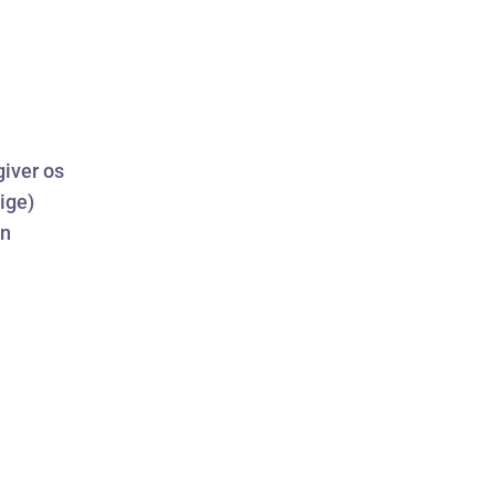
giver os
lige)
in