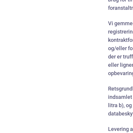
foranstalt
Vi gemmer 
registreri
kontraktfo
og/eller f
der er tru
eller lign
opbevarin
Retsgrundl
indsamlet i
litra b), og
databesky
Levering a