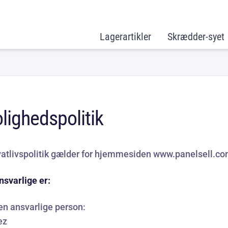
Lagerartikler
Skrædder-syet
olighedspolitik
vatlivspolitik gælder for hjemmesiden
www.panelsell.c
svarlige er:
en ansvarlige person:
ez