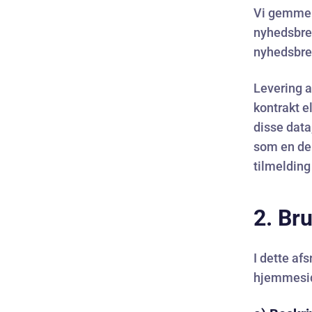
Vi gemmer 
nyhedsbrev
nyhedsbre
Levering a
kontrakt e
disse data,
som en del
tilmelding
2. Br
I dette af
hjemmesi