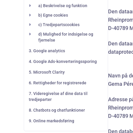
a) Beskrivelse og funktion
Den dataa
b) Egne cookies
Rheinprom
c) Tredjepartscookies
D-40789 
d) Mulighed for indsigelse og
fjernelse
Den dataa
3. Google analytics
dataprote
4. Google Ads-konverteringssporing
5. Microsoft Clarity
Navn på d
6. Rettigheder for registrerede
Gema Pér
7. Videregivelse af dine data til
Adresse p
tredjeparter
Rheinprom
8. Chatbots og chatfunktioner
D-40789 
9. Online markedsføring
Den datab