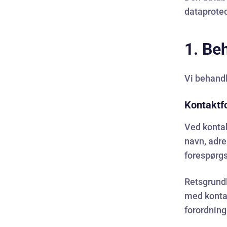
dataprote
1. Be
Vi behand
Kontaktf
Ved konta
navn, adre
forespørgs
Retsgrundl
med kontakt
forordnin