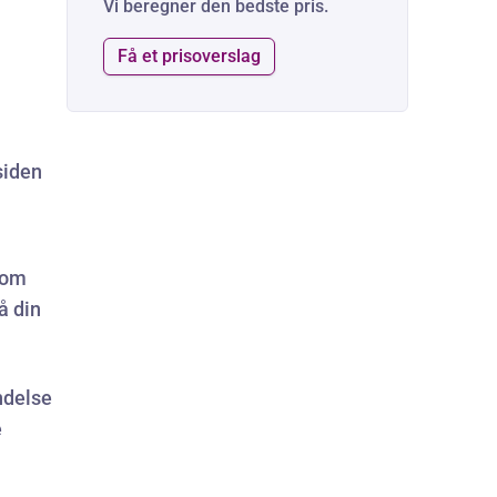
Vi beregner den bedste pris.
Få et prisoverslag
siden
som
å din
ndelse
e