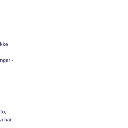
ikke
nger -
to,
vi har