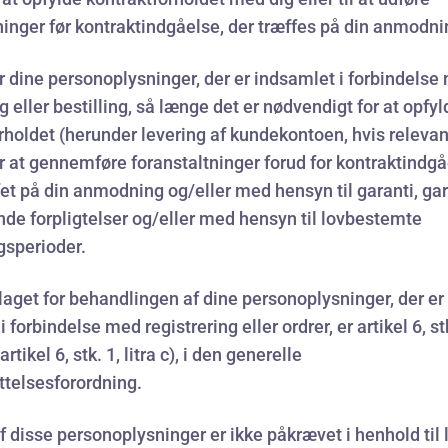
ninger før kontraktindgåelse, der træffes på din anmodni
dine personoplysninger, der er indsamlet i forbindelse
ng eller bestilling, så længe det er nødvendigt for at opfy
rholdet (herunder levering af kundekontoen, hvis relevan
or at gennemføre foranstaltninger forud for kontraktindgå
ffet på din anmodning og/eller med hensyn til garanti, ga
ende forpligtelser og/eller med hensyn til lovbestemte
gsperioder.
aget for behandlingen af dine personoplysninger, der er
 forbindelse med registrering eller ordrer, er artikel 6, stk
 artikel 6, stk. 1, litra c), i den generelle
ttelsesforordning.
f disse personoplysninger er ikke påkrævet i henhold til l