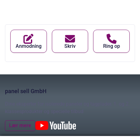
Anmodning
Skriv
Ring op
panel sell GmbH
Dine eksperter for isolerede paneler og tagplader. 1. og 2.
klassesprodukter og specielle tilbud
Lær mere